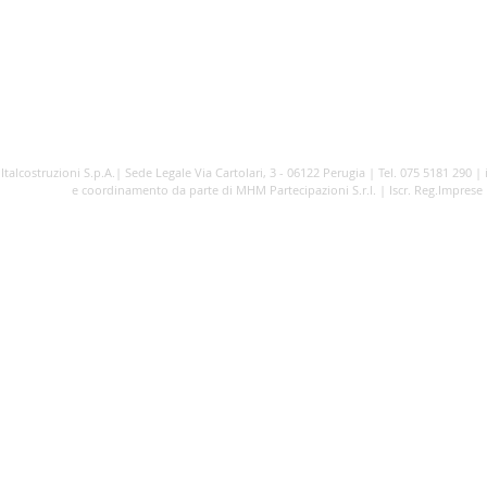
CONTATTI
JOB SELECTION
PO
Italcostruzioni S.p.A.| Sede Legale Via Cartolari, 3 - 06122 Perugia | Tel. 075 5181 290 |
e coordinamento da parte di MHM Partecipazioni S.r.l. | Iscr. Reg.Imprese Pe