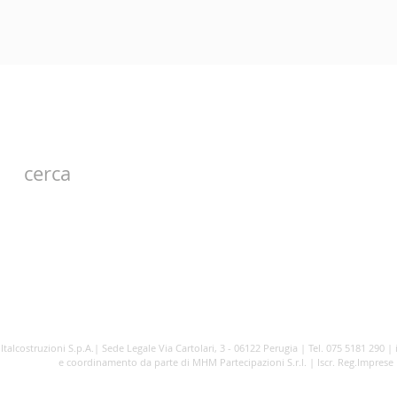
cerca
CONTATTI
JOB SELECTION
PO
Italcostruzioni S.p.A.| Sede Legale Via Cartolari, 3 - 06122 Perugia | Tel. 075 5181 290 |
e coordinamento da parte di MHM Partecipazioni S.r.l. | Iscr. Reg.Imprese Pe