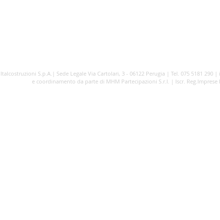
CONTATTI
JOB SELECTION
PO
Italcostruzioni S.p.A.| Sede Legale Via Cartolari, 3 - 06122 Perugia | Tel. 075 5181 290 |
e coordinamento da parte di MHM Partecipazioni S.r.l. | Iscr. Reg.Imprese Pe