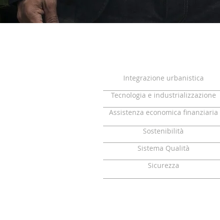
Integrazione urbanistica
Tecnologia e industrializzazione
Assistenza economica finanziaria
Sostenibilità
Sistema Qualità
Sicurezza