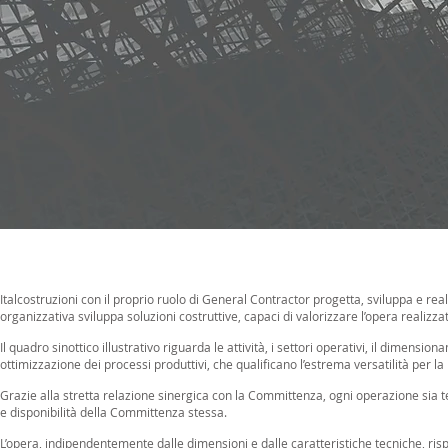
Italcostruzioni con il proprio ruolo di General Contractor progetta, sviluppa e rea
organizzativa sviluppa soluzioni costruttive, capaci di valorizzare l’opera realizza
Il quadro sinottico illustrativo riguarda le attività, i settori operativi, il dimens
ottimizzazione dei processi produttivi, che qualificano l’estrema versatilità per la
Grazie alla stretta relazione sinergica con la Committenza, ogni operazione sia 
e disponibilità della Committenza stessa.
L’opera, indipendentemente dalle dimensioni e dalle caratteristiche tecniche, ri