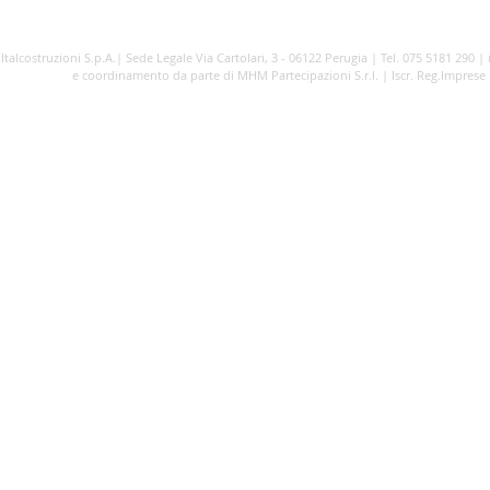
CONTATTI
JOB SELECTION
PO
Italcostruzioni S.p.A.| Sede Legale Via Cartolari, 3 - 06122 Perugia | Tel. 075 5181 290 |
e coordinamento da parte di MHM Partecipazioni S.r.l. | Iscr. Reg.Imprese Pe