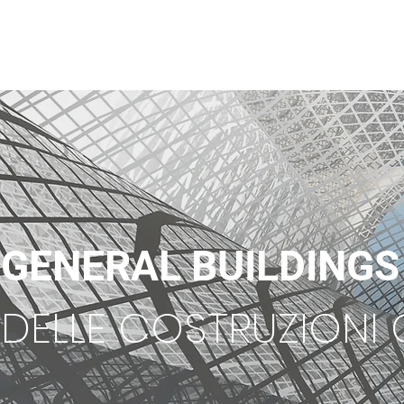
ITALCOSTRUZIONI
HOME
ATTIVITÀ
SETTORI OPERATIVI
DIMENSIONAMENTO INIZIAT
GENERAL BUILDING
DELLE COSTRUZIONI C